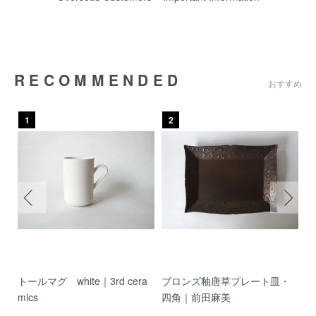
RECOMMENDED
おすすめ
1
2
ヘ
トールマグ white｜3rd cera
ブロンズ釉唐草プレート皿・
リ
mics
四角｜前田麻美
也