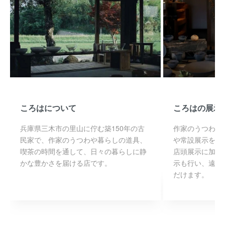
ころはについて
ころはの展示
兵庫県三木市の里山に佇む築150年の古
作家のうつわや
民家で、作家のうつわや暮らしの道具、
や常設展示を通
喫茶の時間を通して、日々の暮らしに静
店頭展示に加え
かな豊かさを届ける店です。
示も行い、遠方
だけます。