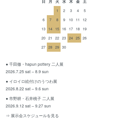
日
月
火
水
木
金
土
1
2
3
4
5
6
7
8
9
10
11
12
13
14
15
16
17
18
19
20
21
22
23
24
25
26
27
28
29
30
● 千田徹・hapun pottery 二人展
2026.7.25 sat – 8.9 sun
● イロイロ絵付けのうつわ展
2026.8.22 sat – 9.6 sun
● 市野耕・石井桃子 二人展
2026.9.12 sat – 9.27 sun
⇒ 展示会スケジュールを見る