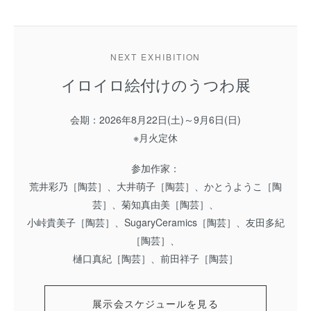
NEXT EXHIBITION
イロイロ絵付けのうつわ展
会期：2026年8月22日(土)～9月6日(日)
※月火定休
参加作家：
荒井彩乃［陶芸］、大井萌子［陶芸］、かとうようこ［陶
芸］、菊知真由美［陶芸］、
小峠貴美子［陶芸］、SugaryCeramics［陶芸］、友田多紀
［陶芸］、
樋口真紀［陶芸］、前田祥子［陶芸］
展示会スケジュールを見る