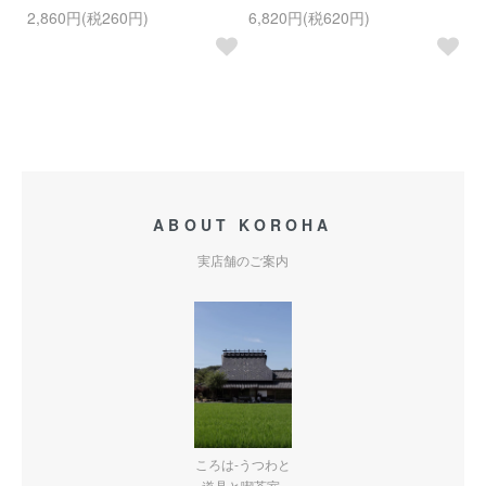
2,860円(税260円)
6,820円(税620円)
1
ABOUT KOROHA
実店舗のご案内
ころは-うつわと
道具と喫茶室-