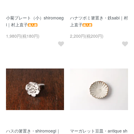
小菊プレート（小）shiromoeg
ハナツボミ箸置き・鉄sabi｜村
i｜村上直子
上直子
1,980円(税180円)
2,200円(税200円)
ハスの箸置き・shiromoegi｜
マーガレット豆皿・antique sh