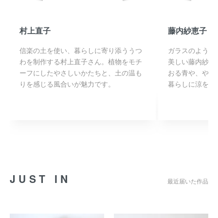
村上直子
藤内紗恵子
信楽の土を使い、暮らしに寄り添ううつ
ガラスのような
わを制作する村上直子さん。植物をモチ
美しい藤内紗恵
ーフにしたやさしいかたちと、土の温も
おる青や、やわ
りを感じる風合いが魅力です。
暮らしに涼を添
JUST IN
最近届いた作品