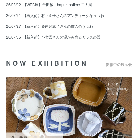
26/08/02
【WEB展】千田徹・hapun pottery 二人展
26/07/31
【再入荷】村上直子さんのアンティークなうつわ
26/07/27
【新入荷】藤内紗恵子さんの貫入のうつわ
26/07/05
【新入荷】小宮崇さんの温かみ宿るガラスの器
NOW EXHIBITION
開催中の展示会