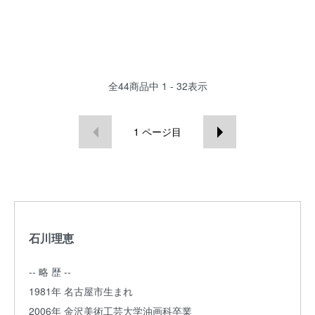
全
44
商品中
1 - 32
表示
1
ページ目
石川理恵
-- 略 歴 --
1981年 名古屋市生まれ
2006年 金沢美術工芸大学油画科卒業