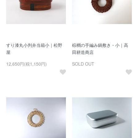
すり漆丸小判弁当箱小｜松野
棕櫚の手編み鍋敷き・小｜高
屋
田耕造商店
12,650円(税1,150円)
SOLD OUT