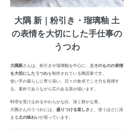
大隅 新｜粉引き・瑠璃釉 土
の表情を大切にした手仕事の
うつわ
大隅新
さんは、粉引きや瑠璃釉を中心に、
土そのものの表情
を大切にしたうつわ
を制作されている陶芸家です。
使い手の暮らしに寄り添い、日々の食卓でこそ力を発揮す
る、素朴でありながら芯のある器が揃います。
料理を受け止めるやわらかな白、深く静かな青。
大隅さんのうつわには、
盛りつける楽しさ
と、使うほどに深
まる
土の味わい
が宿っています。