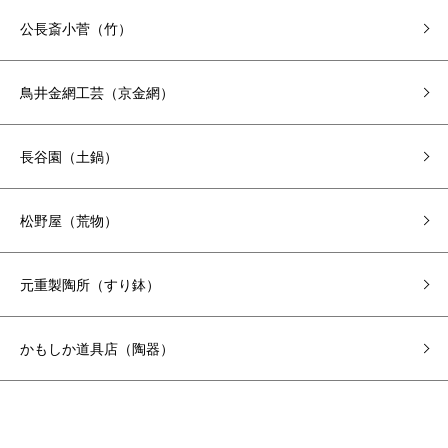
公長斎小菅（竹）
鳥井金網工芸（京金網）
長谷園（土鍋）
松野屋（荒物）
元重製陶所（すり鉢）
かもしか道具店（陶器）