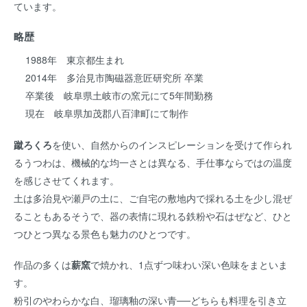
ています。
略歴
1988年 東京都生まれ
2014年 多治見市陶磁器意匠研究所 卒業
卒業後 岐阜県土岐市の窯元にて5年間勤務
現在 岐阜県加茂郡八百津町にて制作
蹴ろくろ
を使い、自然からのインスピレーションを受けて作られ
るうつわは、機械的な均一さとは異なる、手仕事ならではの温度
を感じさせてくれます。
土は多治見や瀬戸の土に、ご自宅の敷地内で採れる土を少し混ぜ
ることもあるそうで、器の表情に現れる鉄粉や石はぜなど、ひと
つひとつ異なる景色も魅力のひとつです。
作品の多くは
薪窯
で焼かれ、1点ずつ味わい深い色味をまといま
す。
粉引のやわらかな白、瑠璃釉の深い青──どちらも料理を引き立