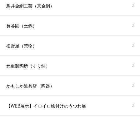
鳥井金網工芸（京金網）
長谷園（土鍋）
松野屋（荒物）
元重製陶所（すり鉢）
かもしか道具店（陶器）
【WEB展示】イロイロ絵付けのうつわ展