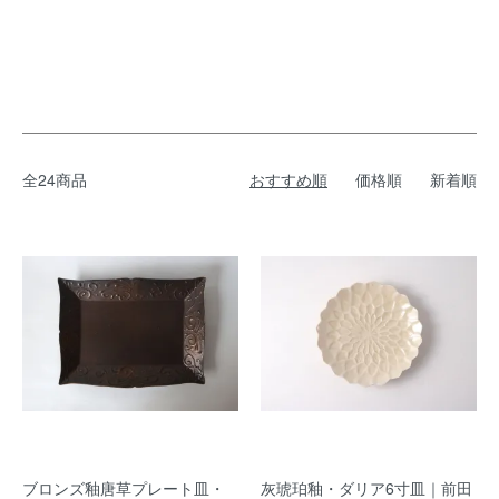
全24商品
おすすめ順
価格順
新着順
ブロンズ釉唐草プレート皿・
灰琥珀釉・ダリア6寸皿｜前田