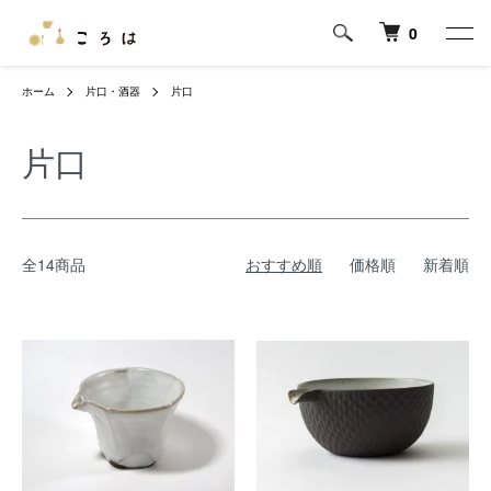
0
ホーム
片口・酒器
片口
片口
全14商品
おすすめ順
価格順
新着順