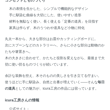
木の表情を生かした、シンプルで機能的なデザイン
手に馴染む曲線を大切にした、使いやすい造形
材料を無駄なく使い、長く使える「定番の道具」を目指す
家具は作らず、木のうつわや道具など小物に特化
丸太一本から、大きな部分はお皿やカッティングボードに。
次にスプーンなどのカトラリーへ、さらに小さな部分は動物のか
たちや箸置きへ。
木の大きさに合わせて、かたちと役割を変えながら、最後まで大
切に使い切るものづくりが続いています。
余計な装飾を控え、木そのものの美しさを引き立てる佇まい。
使うほどに手に馴染み、自然と出番が増えていく——そんな
毎日
の道具
としての魅力が、icura工房の作品には宿っています。
icura工房さんの情報
公式サイト：