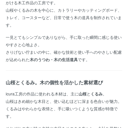
がける木工作品の工房です。
山桜やくるみの木を中心に、カトラリーやカッティングボード、
トレイ、コースターなど、日常で使う木の道具を制作されていま
す。
一見とてもシンプルでありながら、手に取った瞬間に感じる使い
やすさと心地よさ。
さりげない佇まいの中に、確かな技術と使い手へのやさしい配慮
が込められた
木のうつわ・木の生活道具
です。
山桜とくるみ。木の個性を活かした素材選び
icura工房の作品に使われる木材は、主に
山桜
と
くるみ
。
山桜はきめ細かな木目と、使い込むほどに深まる色合いが魅力。
くるみはやわらかな表情と、手に吸いつくような質感が特徴で
す。