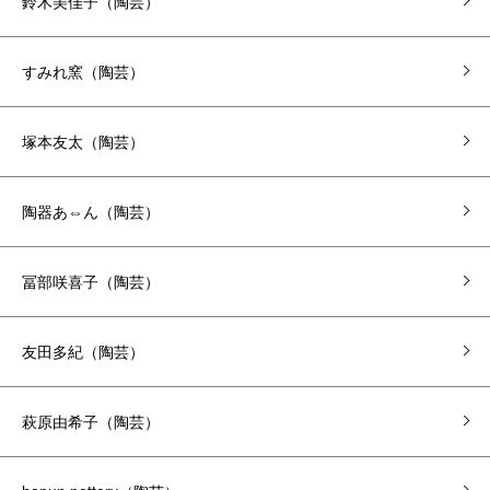
鈴木美佳子（陶芸）
すみれ窯（陶芸）
塚本友太（陶芸）
陶器あ⇔ん（陶芸）
冨部咲喜子（陶芸）
友田多紀（陶芸）
萩原由希子（陶芸）