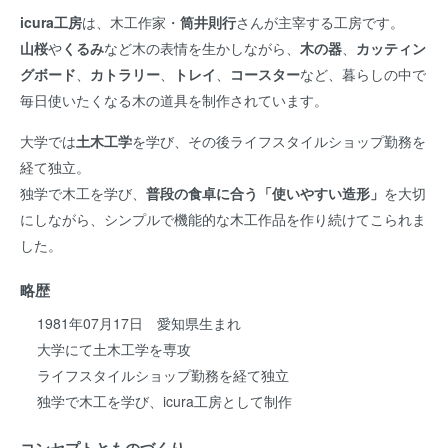
icura工房
は、木工作家・
筒井則行
さんが主宰する工房です。
山桜
や
くるみ
など木の表情を生かしながら、
木の器
、
カッティン
グボード
、
カトラリー
、
トレイ
、
コースター
など、暮らしの中で
毎日使いたくなる木の道具を制作されています。
大学では
土木工学
を学び、その後ライフスタイルショップ勤務を
経て独立。
独学で木工を学び、
普段の食卓に合う「使いやすい造形」
を大切
にしながら、シンプルで機能的な木工作品を作り続けてこられま
した。
略歴
1981年07月17日 愛知県生まれ
大学にて土木工学を専攻
ライフスタイルショップ勤務を経て独立
独学で木工を学び、icura工房として制作
コンセプトとものづくり