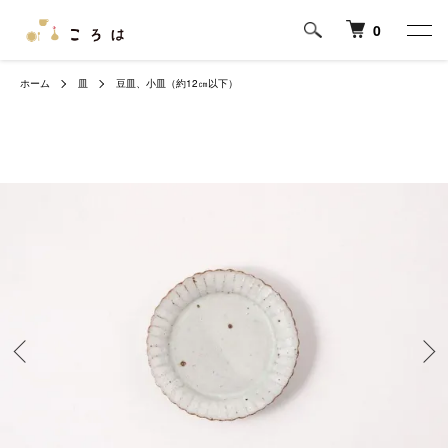
0
ホーム
皿
豆皿、小皿（約12㎝以下）