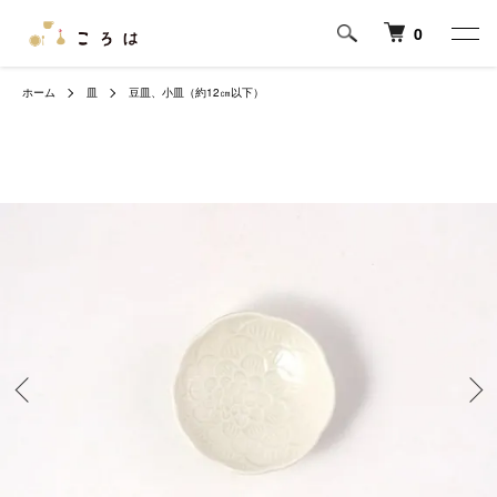
0
ホーム
皿
豆皿、小皿（約12㎝以下）