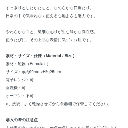
すっきりとしたかたちと、なめらかな口当たり。
日常の中で気兼ねなく使える心地よさも魅力です。
やわらかな白と、繊細な彫りが生む静かな存在感。
使うたびに、その上品な表情に気づく豆皿です。
素材・サイズ・仕様（Material / Size）
素材：磁器（Porcelain）
サイズ：φ約90mm×H約25mm
電子レンジ：可
食洗機：可
オーブン：不可
※手洗後、よく乾燥させてから食器棚で保管してください。
購入の際の注意点
手仕事のうつわのため、一点一点にわずかな違いがございます。