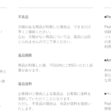
不良品
■P
欠陥のある商品が到着した場合は、できるだけ
Pa
/
早くご連絡ください。
信
なお、欠陥がない商品については、返品には応
ッ
じられませんのでご了承ください。
の
利
返品期限
■A
商品が到着した後、7日以内にご対応いただく必
要があります。
Am
外と
安
な
一律
返品送料
お客様のご都合による返品は、お客様に送料を
■ペ
負担していただくことになります。
ただし、不良品の場合は、当店が送料を負担い
Pa
8
たします。
簡