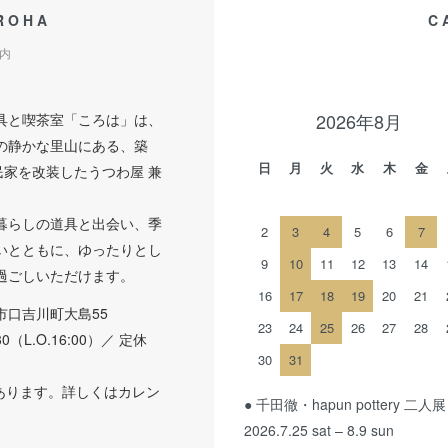
ROHA
C
内
2026年8月
具と喫茶室「ころは」は、
の静かな里山にある、築
日
月
火
水
木
金
民家を改装したうつわ屋 兼
。
暮らしの道具と出会い、季
2
3
4
5
6
7
いとともに、ゆったりとし
9
10
11
12
13
14
過ごしいただけます。
16
17
18
19
20
21
市口吉川町大島55
23
24
25
26
27
28
:30（L.O.16:00）／ 定休
30
31
あります。詳しくはカレン
● 千田徹・hapun pottery 二人展
2026.7.25 sat – 8.9 sun