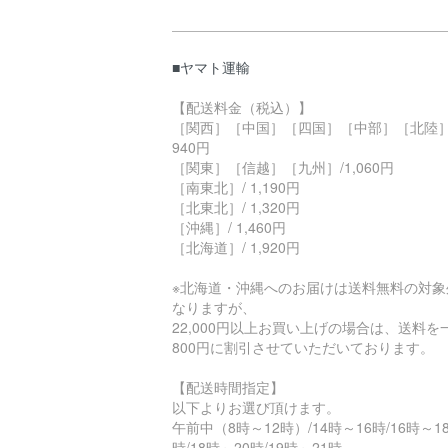
■ヤマト運輸
【配送料金（税込）】
［関西］［中国］［四国］［中部］［北陸］
940円
［関東］［信越］［九州］/1,060円
［南東北］/ 1,190円
［北東北］/ 1,320円
［沖縄］/ 1,460円
［北海道］/ 1,920円
※北海道・沖縄へのお届けは送料無料の対象
なりますが、
22,000円以上お買い上げの場合は、送料を
800円に割引させていただいております。
【配送時間指定】
以下よりお選び頂けます。
午前中（8時～12時）/14時～16時/16時～1
時/18時～20時/19時～21時