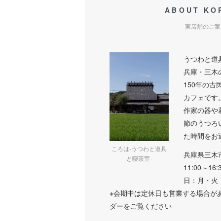
ABOUT KO
実店舗のご案
うつわと道
兵庫・三木
150年の古
カフェです
作家の器や
節のうつろ
た時間をお
ころは-うつわと道具
兵庫県三木
と喫茶室-
11:00～16
日：月・火
※会期中は定休日も営業する場合が
ダーをご覧ください