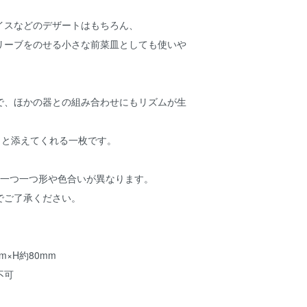
イスなどのデザートはもちろん、
リーブをのせる小さな前菜皿としても使いや
で、ほかの器との組み合わせにもリズムが生
っと添えてくれる一枚です。
、一つ一つ形や色合いが異なります。
でご了承ください。
m×H約80mm
不可