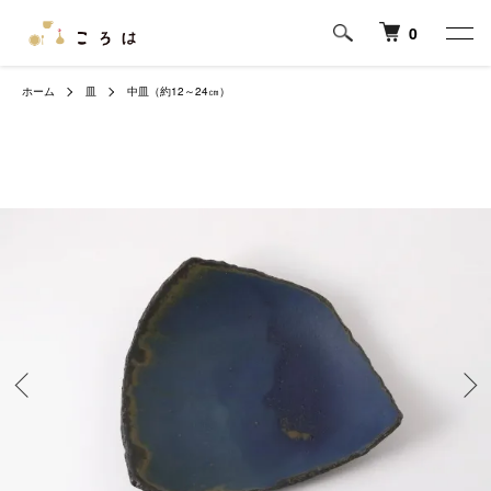
0
ホーム
皿
中皿（約12～24㎝）