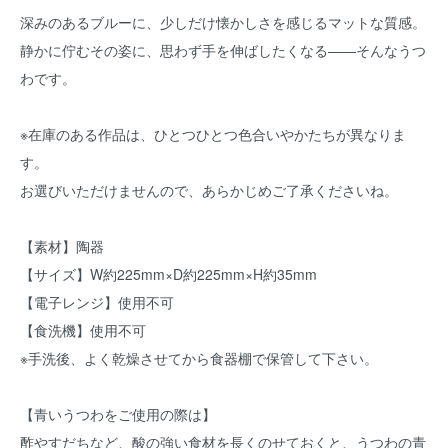
深みのあるブルーに、少しだけ懐かしさを感じるマットな質感。
静かに佇むその姿に、思わず手を伸ばしたくなる——そんなうつ
わです。
※在庫のある作品は、ひとつひとつ色合いやかたちが異なりま
す。
お選びいただけませんので、あらかじめご了承くださいね。
【素材】陶器
【サイズ】W約225mm×D約225mm×H約35mm
【電子レンジ】使用不可
【食洗機】使用不可
※手洗後、よく乾燥させてから食器棚で保管して下さい。
【青いうつわをご使用の際は】
酢やすだちなど、酸の強い食材を長くのせておくと、うつわの青