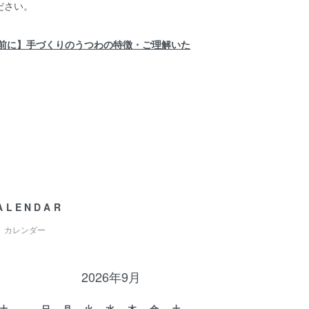
ださい。
前に】手づくりのうつわの特徴・ご理解いた
ALENDAR
カレンダー
2026年9月
土
日
月
火
水
木
金
土