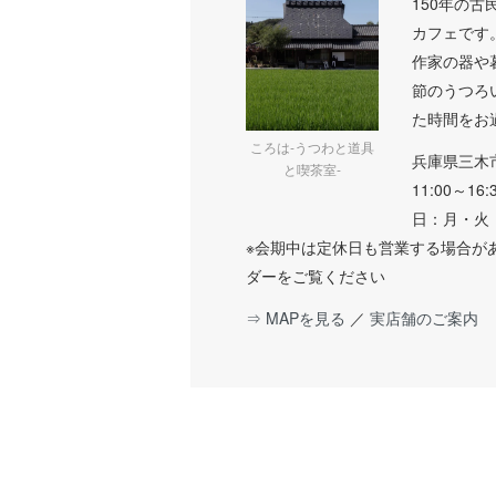
150年の古
カフェです
作家の器や
節のうつろ
た時間をお
ころは-うつわと道具
兵庫県三木
と喫茶室-
11:00～16
日：月・火
※会期中は定休日も営業する場合が
ダーをご覧ください
⇒ MAPを見る
／
実店舗のご案内