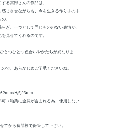
にする冨部さんの作品は、
を感じさせながらも、今を生きる作り手の手
もの。
揺らぎ、一つとして同じもののない表情が、
色を見せてくれるのです。
、ひとつひとつ色合いやかたちが異なりま
んので、あらかじめご了承くださいね。
62mm×H約23mm
不可（釉薬に金属が含まれる為、使用しない
させてから食器棚で保管して下さい。