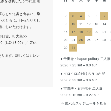
民家を改装したうつわ屋 兼
。
暮らしの道具と出会い、季
2
3
4
5
6
7
いとともに、ゆったりとし
9
10
11
12
13
14
過ごしいただけます。
16
17
18
19
20
21
市口吉川町大島55
23
24
25
26
27
28
:30（L.O.16:00）／ 定休
30
31
あります。詳しくはカレン
● 千田徹・hapun pottery 二人展
2026.7.25 sat – 8.9 sun
● イロイロ絵付けのうつわ展
2026.8.22 sat – 9.6 sun
● 市野耕・石井桃子 二人展
2026.9.12 sat – 9.27 sun
⇒ 展示会スケジュールを見る