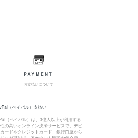
PAYMENT
お支払いについて
ayPal（ペイパル）支払い
yPal（ペイパル）は、3億人以上が利用する
頼性の高いオンライン決済サービスで、デビ
トカードやクレジットカード、銀行口座から
支払いが可能で、アカウント開設や年会費、