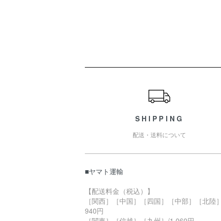
ショッピングガイド
SHIPPING
配送・送料について
■ヤマト運輸
【配送料金（税込）】
［関西］［中国］［四国］［中部］［北陸］
940円
［関東］［信越］［九州］/1,060円