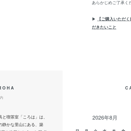
あらかじめご了承く
▶︎
【ご購入いただく
だきたいこと
ROHA
C
内
2026年8月
具と喫茶室「ころは」は、
の静かな里山にある、築
日
月
火
水
木
金