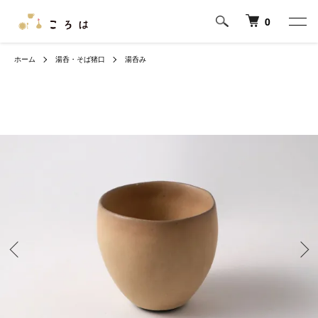
0
ホーム
湯呑・そば猪口
湯呑み