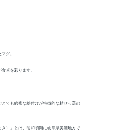
たマグ。
が食卓を彩ります。
でとても綿密な絵付けが特徴的な精せっ器の
っき）」とは、昭和初期に岐阜県美濃地方で