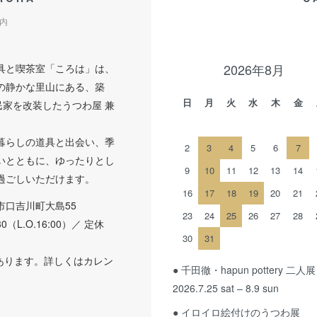
内
2026年8月
具と喫茶室「ころは」は、
の静かな里山にある、築
日
月
火
水
木
金
民家を改装したうつわ屋 兼
。
暮らしの道具と出会い、季
2
3
4
5
6
7
いとともに、ゆったりとし
9
10
11
12
13
14
過ごしいただけます。
16
17
18
19
20
21
市口吉川町大島55
23
24
25
26
27
28
:30（L.O.16:00）／ 定休
30
31
あります。詳しくはカレン
● 千田徹・hapun pottery 二人展
2026.7.25 sat – 8.9 sun
● イロイロ絵付けのうつわ展