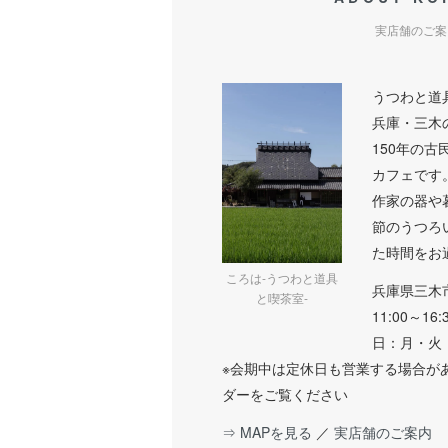
実店舗のご案
うつわと道
兵庫・三木
150年の古
カフェです
作家の器や
節のうつろ
た時間をお
ころは-うつわと道具
兵庫県三木
と喫茶室-
11:00～16
日：月・火
※会期中は定休日も営業する場合が
ダーをご覧ください
⇒ MAPを見る
／
実店舗のご案内