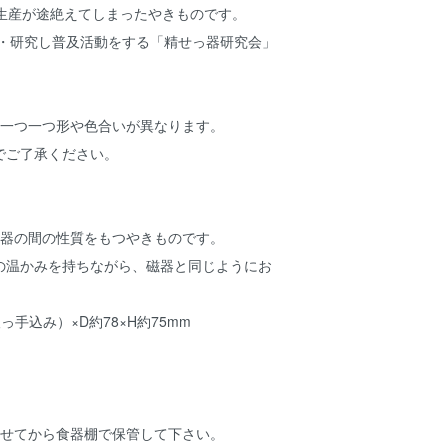
に生産が途絶えてしまったやきものです。
承・研究し普及活動をする「精せっ器研究会」
、一つ一つ形や色合いが異なります。
でご了承ください。
磁器の間の性質をもつやきものです。
の温かみを持ちながら、磁器と同じようにお
っ手込み）×D約78×H約75mm
させてから食器棚で保管して下さい。