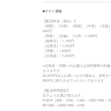
■ヤマト運輸
【配送料金（税込）】
［関西］［中国］［四国］［中部］［北陸］
940円
［関東］［信越］［九州］/1,060円
［南東北］/ 1,190円
［北東北］/ 1,320円
［沖縄］/ 1,460円
［北海道］/ 1,920円
※北海道・沖縄へのお届けは送料無料の対象
なりますが、
22,000円以上お買い上げの場合は、送料を
800円に割引させていただいております。
【配送時間指定】
以下よりお選び頂けます。
午前中（8時～12時）/14時～16時/16時～1
時/18時～20時/19時～21時