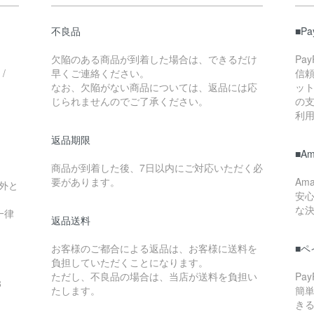
不良品
■P
欠陥のある商品が到着した場合は、できるだけ
Pa
/
早くご連絡ください。
信
なお、欠陥がない商品については、返品には応
ッ
じられませんのでご了承ください。
の
利
返品期限
■A
商品が到着した後、7日以内にご対応いただく必
要があります。
Am
外と
安
な
一律
返品送料
お客様のご都合による返品は、お客様に送料を
■ペ
負担していただくことになります。
ただし、不良品の場合は、当店が送料を負担い
Pa
8
たします。
簡
き