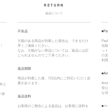
RETURN
返品について
不良品
■P
欠陥のある商品が到着した場合は、できるだけ
Pa
/
早くご連絡ください。
信
なお、欠陥がない商品については、返品には応
ッ
じられませんのでご了承ください。
の
利
返品期限
■A
商品が到着した後、7日以内にご対応いただく必
要があります。
Am
外と
安
な
一律
返品送料
お客様のご都合による返品は、お客様に送料を
■ペ