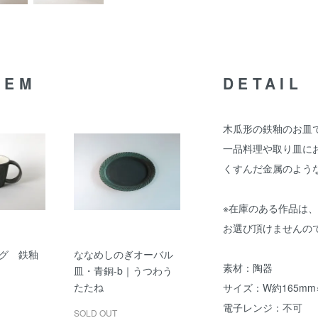
TEM
DETAIL
木瓜形の鉄釉のお皿
一品料理や取り皿に
くすんだ金属のよう
※在庫のある作品は
お選び頂けませんの
グ 鉄釉
ななめしのぎオーバル
素材：陶器
皿・青銅-b｜うつわう
たたね
サイズ：W約165mm×
電子レンジ：不可
SOLD OUT