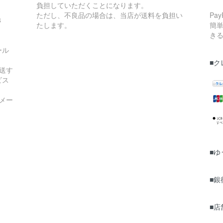
負担していただくことになります。
ただし、不良品の場合は、当店が送料を負担い
Pa
8
たします。
簡
き
ール
■ク
送す
ビス
メー
■
■
■店