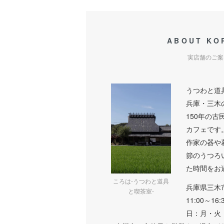
ABOUT KO
実店舗のご案
うつわと道
兵庫・三木
150年の古
カフェです
作家の器や
節のうつろ
た時間をお
ころは-うつわと道具
兵庫県三木
と喫茶室-
11:00～16
日：月・火