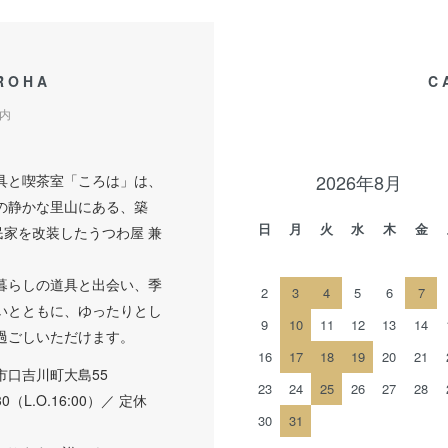
ROHA
C
内
2026年8月
具と喫茶室「ころは」は、
の静かな里山にある、築
日
月
火
水
木
金
民家を改装したうつわ屋 兼
。
暮らしの道具と出会い、季
2
3
4
5
6
7
いとともに、ゆったりとし
9
10
11
12
13
14
過ごしいただけます。
16
17
18
19
20
21
市口吉川町大島55
23
24
25
26
27
28
:30（L.O.16:00）／ 定休
30
31