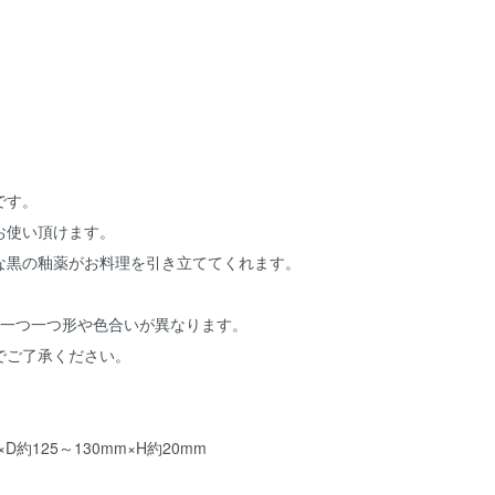
です。
お使い頂けます。
な黒の釉薬がお料理を引き立ててくれます。
、一つ一つ形や色合いが異なります。
でご了承ください。
D約125～130mm×H約20mm