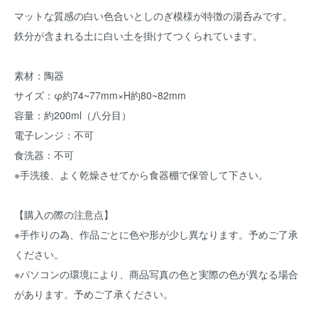
マットな質感の白い色合いとしのぎ模様が特徴の湯呑みです。
鉄分が含まれる土に白い土を掛けてつくられています。
素材：陶器
サイズ：φ約74~77mm×H約80~82mm
容量：約200ml（八分目）
電子レンジ：不可
食洗器：不可
※手洗後、よく乾燥させてから食器棚で保管して下さい。
【購入の際の注意点】
※手作りの為、作品ごとに色や形が少し異なります。予めご了承
ください。
※パソコンの環境により、商品写真の色と実際の色が異なる場合
があります。予めご了承ください。