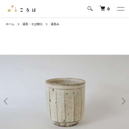
0
ホーム
湯呑・そば猪口
湯呑み