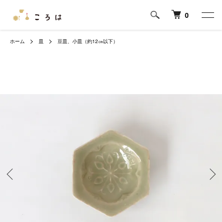
0
ホーム
皿
豆皿、小皿（約12㎝以下）