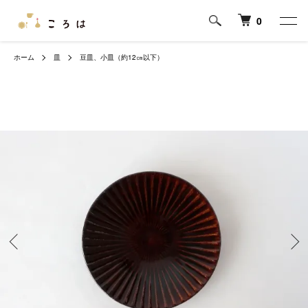
0
ホーム
皿
豆皿、小皿（約12㎝以下）