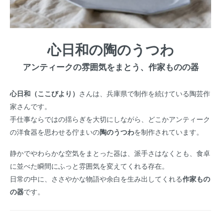
心日和の陶のうつわ
アンティークの雰囲気をまとう、作家ものの器
心日和（ここびより）
さんは、兵庫県で制作を続けている陶芸作
家さんです。
手仕事ならではの揺らぎを大切にしながら、どこかアンティーク
の洋食器を思わせる佇まいの
陶のうつわ
を制作されています。
静かでやわらかな空気をまとった器は、派手さはなくとも、食卓
に並べた瞬間にふっと雰囲気を変えてくれる存在。
日常の中に、ささやかな物語や余白を生み出してくれる
作家もの
の器
です。