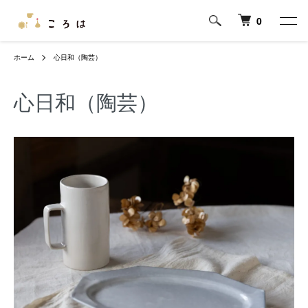
0
ホーム
心日和（陶芸）
心日和（陶芸）