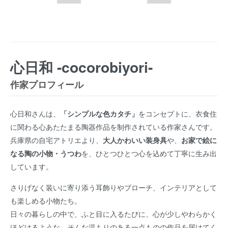
心日和 -cocorobiyori-
作家プロフィール
心日和さんは、
「シンプルな色カタチ」
をコンセプトに、衣食住
に関わる心あたたまる陶器作品を制作されている作家さんです。
兵庫県の自宅アトリエより、
大人かわいい装身具
や、
お家で絵に
なる陶の小物・うつわ
を、ひとつひとつ心を込めて丁寧に生み出
しています。
さりげなく装いに寄り添う耳飾りやブローチ、インテリアとして
も楽しめる小物たち。
日々の暮らしの中で、ふと目に入るたびに、心が少しやわらかく
ほどけるような、そんな温もりのある一点ものの作品を届けてく